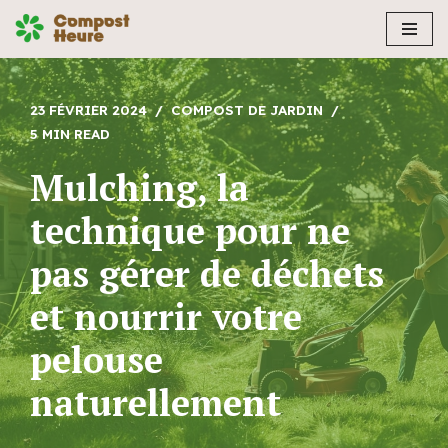
Aller
au
contenu
23 FÉVRIER 2024
COMPOST DE JARDIN
5 MIN READ
Mulching, la
technique pour ne
pas gérer de déchets
et nourrir votre
pelouse
naturellement