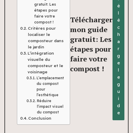
gratuit: Les
é
étapes pour
l
faire votre
Télécharger
é
compost !
c
mon guide
Critères pour
h
localiser le
gratuit: Les
composteur dans
a
étapes pour
le jardin
r
L’intégration
g
faire votre
visuelle du
e
composteur et le
compost !
l
voisinage
e
L’emplacement
g
du compost
pour
u
l’esthétique
i
Réduire
d
l’impact visuel
e
du compost
Conclusion